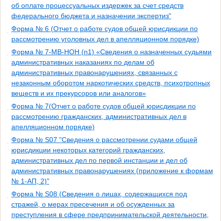
об оплате процессуальных издержек за счет средств
федерального бюджета и назначении экспертиз"
Форма № 6 (Отчет о работе судов общей юрисдикции по
рассмотрению уголовных дел в апелляционном порядке)
Форма № 7-МВ-НОН (n1) «Сведения о назначенных судьями
административных наказаниях по делам об
административных правонарушениях, связанных с
незаконным оборотом наркотических средств, психотропных
веществ и их прекурсоров или аналогов»
Форма № 7(Отчет о работе судов общей юрисдикции по
рассмотрению гражданских, административных дел в
апелляционном порядке)
Форма № S07 "Сведения о рассмотрении судами общей
юрисдикции некоторых категорий гражданских,
административных дел по первой инстанции и дел об
административных правонарушениях (приложение к формам
№ 1-АП, 2)"
Форма № S08 (Сведения о лицах, содержащихся под
стражей, о мерах пресечения и об осужденных за
преступления в сфере предпринимательской деятельности,