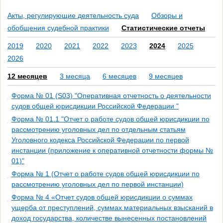
Акты, регулирующие деятельность суда
Обзоры и
обобщения судебной практики
Статистические отчеты
2019
2020
2021
2022
2023
2024
2025
2026
12 месяцев
3 месяца
6 месяцев
9 месяцев
Форма № 01 (S03) "Оперативная отчетность о деятельности
судов общей юрисдикции Российской Федерации "
Форма № 01.1 "Отчет о работе судов общей юрисдикции по
рассмотрению уголовных дел по отдельным статьям
Уголовного кодекса Российской Федерации по первой
инстанции (приложение к оперативной отчетности формы №
01)"
Форма № 1 (Отчет о работе судов общей юрисдикции по
рассмотрению уголовных дел по первой инстанции)
Форма № 4 «Отчет судов общей юрисдикции о суммах
ущерба от преступлений, суммах материальных взысканий в
доход государства, количестве вынесенных постановлений