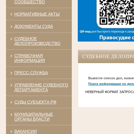
СООБЩЕСТВО
НОРМАТИВНЫЕ АКТЫ
ДОКУМЕНТЫ СУДА
СУДЕБНОЕ
ДЕЛОПРОИЗВОДСТВО
СПРАВОЧНАЯ
СУДЕБНОЕ ДЕЛОПР
ИНФОРМАЦИЯ
ПРЕСС-СЛУЖБА
Вывести список дел, назна
Поиск информации по дел
УПРАВЛЕНИЕ СУДЕБНОГО
ДЕПАРТАМЕНТА
НЕВЕРНЫЙ ФОРМАТ ЗАПРОС
СУДЫ СУБЪЕКТА РФ
МУНИЦИПАЛЬНЫЕ
ОРГАНЫ ВЛАСТИ
ВАКАНСИИ