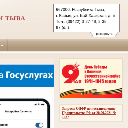
667000, Республика Тыва,
г. Кызыл, ул. Бай-Хаакская, д. 5
И ТЫВА
Тел.: (39422) 3-27-48, 3-35-
87 (ф.)
kizilskiy-g.tva@sudrf.ru
развернуть
показать на карте
Запросы ОПФР по постановлению
Правительства РФ от 28.06.2021 №
1037