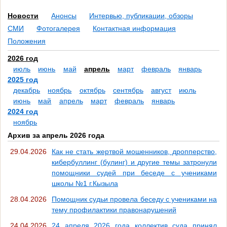
Новости
Анонсы
Интервью, публикации, обзоры
СМИ
Фотогалерея
Контактная информация
Положения
2026 год
июль
июнь
май
апрель
март
февраль
январь
2025 год
декабрь
ноябрь
октябрь
сентябрь
август
июль
июнь
май
апрель
март
февраль
январь
2024 год
ноябрь
Архив за апрель 2026 года
29.04.2026
Как не стать жертвой мошенников, дропперство,
кибербуллинг (булинг) и другие темы затронули
помощники судей при беседе с учениками
школы №1 г.Кызыла
28.04.2026
Помощник судьи провела беседу с учениками на
тему профилактики правонарушений
24.04.2026
24 апреля 2026 года коллектив суда принял