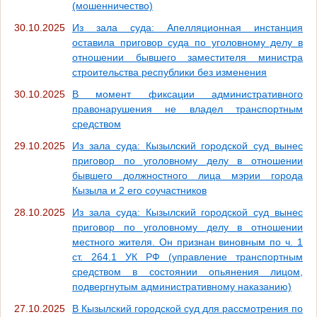
(мошенничество)
30.10.2025
Из зала суда: Апелляционная инстанция
оставила приговор суда по уголовному делу в
отношении бывшего заместителя министра
строительства республики без изменения
30.10.2025
В момент фиксации административного
правонарушения не владел транспортным
средством
29.10.2025
Из зала суда: Кызылский городской суд вынес
приговор по уголовному делу в отношении
бывшего должностного лица мэрии города
Кызыла и 2 его соучастников
28.10.2025
Из зала суда: Кызылский городской суд вынес
приговор по уголовному делу в отношении
местного жителя. Он признан виновным по ч. 1
ст. 264.1 УК РФ (управление транспортным
средством в состоянии опьянения лицом,
подвергнутым административному наказанию)
27.10.2025
В Кызылский городской суд для рассмотрения по