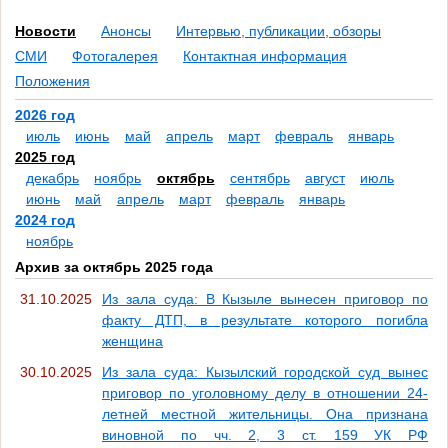
Новости
Анонсы
Интервью, публикации, обзоры
СМИ
Фотогалерея
Контактная информация
Положения
2026 год
июль
июнь
май
апрель
март
февраль
январь
2025 год
декабрь
ноябрь
октябрь
сентябрь
август
июль
июнь
май
апрель
март
февраль
январь
2024 год
ноябрь
Архив за октябрь 2025 года
31.10.2025
Из зала суда: В Кызыле вынесен приговор по
факту ДТП, в результате которого погибла
женщина
30.10.2025
Из зала суда: Кызылский городской суд вынес
приговор по уголовному делу в отношении 24-
летней местной жительницы. Она признана
виновной по чч. 2, 3 ст. 159 УК РФ