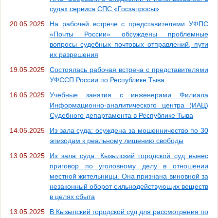
судах сервиса СПС «Госзапросы»
20.05.2025
На рабочей встрече с представителями УФПС
«Почты России» обсуждены проблемные
вопросы судебных почтовых отправлений, пути
их разрешения
19.05.2025
Состоялась рабочая встреча с представителями
УФССП России по Республике Тыва
16.05.2025
Учебные занятия с инженерами Филиала
Информационно-аналитического центра (ИАЦ)
Судебного департамента в Республике Тыва
14.05.2025
Из зала суда: осуждена за мошенничество по 30
эпизодам к реальному лишению свободы
13.05.2025
Из зала суда: Кызылский городской суд вынес
приговор по уголовному делу в отношении
местной жительницы. Она признана виновной за
незаконный оборот сильнодействующих веществ
в целях сбыта
13.05.2025
В Кызылский городской суд для рассмотрения по