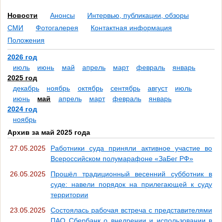
Новости
Анонсы
Интервью, публикации, обзоры
СМИ
Фотогалерея
Контактная информация
Положения
2026 год
июль
июнь
май
апрель
март
февраль
январь
2025 год
декабрь
ноябрь
октябрь
сентябрь
август
июль
июнь
май
апрель
март
февраль
январь
2024 год
ноябрь
Архив за май 2025 года
27.05.2025
Работники суда приняли активное участие во
Всероссийском полумарафоне «ЗаБег РФ»
26.05.2025
Прошёл традиционный весенний субботник в
суде: навели порядок на прилегающей к суду
территории
23.05.2025
Состоялась рабочая встреча с представителями
ПАО Сбербанк о внедрении и использовании в