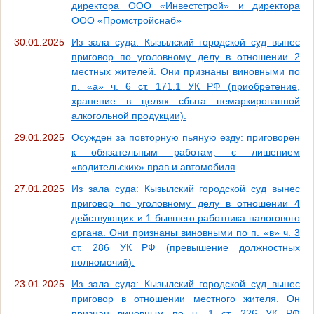
директора ООО «Инвестстрой» и директора
ООО «Промстройснаб»
30.01.2025
Из зала суда: Кызылский городской суд вынес
приговор по уголовному делу в отношении 2
местных жителей. Они признаны виновными по
п. «а» ч. 6 ст. 171.1 УК РФ (приобретение,
хранение в целях сбыта немаркированной
алкогольной продукции).
29.01.2025
Осужден за повторную пьяную езду: приговорен
к обязательным работам, с лишением
«водительских» прав и автомобиля
27.01.2025
Из зала суда: Кызылский городской суд вынес
приговор по уголовному делу в отношении 4
действующих и 1 бывшего работника налогового
органа. Они признаны виновными по п. «в» ч. 3
ст. 286 УК РФ (превышение должностных
полномочий).
23.01.2025
Из зала суда: Кызылский городской суд вынес
приговор в отношении местного жителя. Он
признан виновным по ч. 1 ст. 226 УК РФ