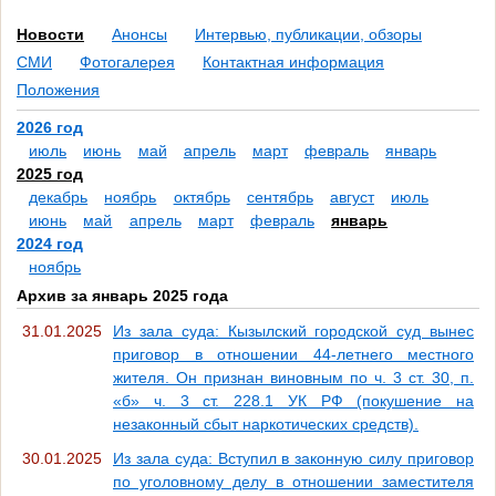
Новости
Анонсы
Интервью, публикации, обзоры
СМИ
Фотогалерея
Контактная информация
Положения
2026 год
июль
июнь
май
апрель
март
февраль
январь
2025 год
декабрь
ноябрь
октябрь
сентябрь
август
июль
июнь
май
апрель
март
февраль
январь
2024 год
ноябрь
Архив за январь 2025 года
31.01.2025
Из зала суда: Кызылский городской суд вынес
приговор в отношении 44-летнего местного
жителя. Он признан виновным по ч. 3 ст. 30, п.
«б» ч. 3 ст. 228.1 УК РФ (покушение на
незаконный сбыт наркотических средств).
30.01.2025
Из зала суда: Вступил в законную силу приговор
по уголовному делу в отношении заместителя