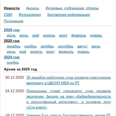
Новости
Анонсы
Интервью, публикации, обзоры
СМИ
Фотогалерея
Контактная информация
Положения
2026 год
июль
июнь
май
апрель
март
февраль
январь
2025 год
декабрь
ноябрь
октябрь
сентябрь
август
июль
июнь
май
апрель
март
февраль
январь
2024 год
ноябрь
Архив за 2025 год
30.12.2025
30 декабря работники суда провели новогоднюю
викторину в ЦВСНП МВД по РТ
24.12.2025
Помощники судей городского суда провели
экскурсию, беседу на тему «Кибербезопасность
и искусственный интеллект», и ролевую игру
«Суд идет!»
18.12.2025
Ученики 5-го класса Государственного лицея РТ