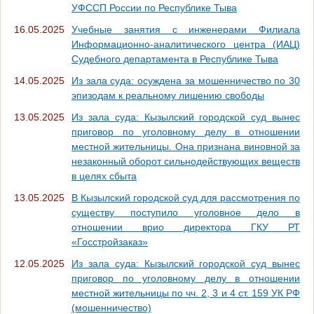
УФССП России по Республике Тыва
16.05.2025
Учебные занятия с инженерами Филиала
Информационно-аналитического центра (ИАЦ)
Судебного департамента в Республике Тыва
14.05.2025
Из зала суда: осуждена за мошенничество по 30
эпизодам к реальному лишению свободы
13.05.2025
Из зала суда: Кызылский городской суд вынес
приговор по уголовному делу в отношении
местной жительницы. Она признана виновной за
незаконный оборот сильнодействующих веществ
в целях сбыта
13.05.2025
В Кызылский городской суд для рассмотрения по
существу поступило уголовное дело в
отношении врио директора ГКУ РТ
«Госстройзаказ»
12.05.2025
Из зала суда: Кызылский городской суд вынес
приговор по уголовному делу в отношении
местной жительницы по чч. 2, 3 и 4 ст. 159 УК РФ
(мошенничество)