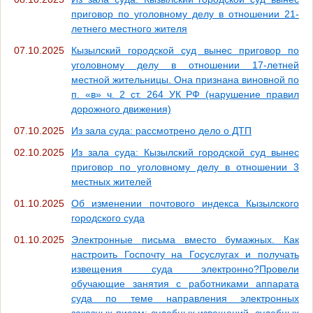
приговор по уголовному делу в отношении 21-
летнего местного жителя
07.10.2025
Кызылский городской суд вынес приговор по
уголовному делу в отношении 17-летней
местной жительницы. Она признана виновной по
п. «в» ч. 2 ст. 264 УК РФ (нарушение правил
дорожного движения)
07.10.2025
Из зала суда: рассмотрено дело о ДТП
02.10.2025
Из зала суда: Кызылский городской суд вынес
приговор по уголовному делу в отношении 3
местных жителей
01.10.2025
Об изменении почтового индекса Кызылского
городского суда
01.10.2025
Электронные письма вместо бумажных. Как
настроить Госпочту на Госуслугах и получать
извещения суда электронно?Провели
обучающие занятия с работниками аппарата
суда по теме направления электронных
заказных писем: судебных извещений, судебных