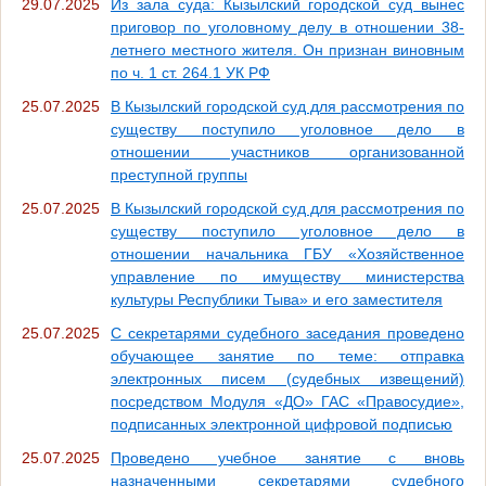
29.07.2025
Из зала суда: Кызылский городской суд вынес
приговор по уголовному делу в отношении 38-
летнего местного жителя. Он признан виновным
по ч. 1 ст. 264.1 УК РФ
25.07.2025
В Кызылский городской суд для рассмотрения по
существу поступило уголовное дело в
отношении участников организованной
преступной группы
25.07.2025
В Кызылский городской суд для рассмотрения по
существу поступило уголовное дело в
отношении начальника ГБУ «Хозяйственное
управление по имуществу министерства
культуры Республики Тыва» и его заместителя
25.07.2025
С секретарями судебного заседания проведено
обучающее занятие по теме: отправка
электронных писем (судебных извещений)
посредством Модуля «ДО» ГАС «Правосудие»,
подписанных электронной цифровой подписью
25.07.2025
Проведено учебное занятие с вновь
назначенными секретарями судебного