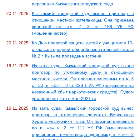
персонала Кызылского городского суда
20.11.2025
Кызылский городской суд вынес приговор в
отношении местной жительницы. Она признана
виновной по ч.ч. 2, 3 ст. 159 УК РФ
(мошенничество).
20.11.2025
Ко Дню правовой защиты детей с учащимися 10-
х классов средней общеобразовательной школы
№ 2 г. Кызыла проведена встреча
19.11.2025
Из зала суда: Кызылский городской суд вынес
приговор по уголовному делу в отношении
местного жителя. Он признан виновным по ч. 3
ст. 30, п. «б» ч. 3 ст. 228.1 УК РФ (покушение на
незаконный сбыт наркотических средств). Судом
установлено, что в мае 2021 го
19.11.2025
Из зала суда: Кызылский городской суд вынес
приговор в отношении депутата Верховного
Хурала Республики Тыва. Он признан виновным
по п. «в» ч. 2 ст. 111 УК РФ (умышленное
причинение тяжкого вреда здоровью), п. «з» ч. 2