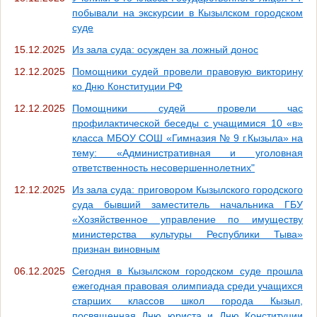
побывали на экскурсии в Кызылском городском
суде
15.12.2025
Из зала суда: осужден за ложный донос
12.12.2025
Помощники судей провели правовую викторину
ко Дню Конституции РФ
12.12.2025
Помощники судей провели час
профилактической беседы с учащимися 10 «в»
класса МБОУ СОШ «Гимназия № 9 г.Кызыла» на
тему: «Административная и уголовная
ответственность несовершеннолетних"
12.12.2025
Из зала суда: приговором Кызылского городского
суда бывший заместитель начальника ГБУ
«Хозяйственное управление по имуществу
министерства культуры Республики Тыва»
признан виновным
06.12.2025
Сегодня в Кызылском городском суде прошла
ежегодная правовая олимпиада среди учащихся
старших классов школ города Кызыл,
посвященная Дню юриста и Дню Конституции