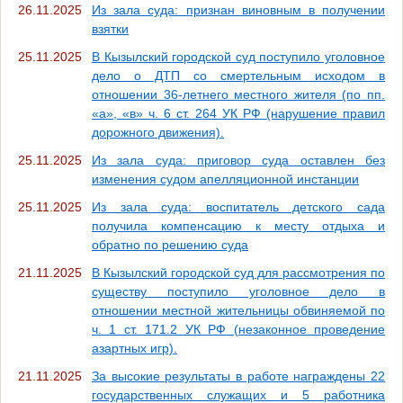
26.11.2025
Из зала суда: признан виновным в получении
взятки
25.11.2025
В Кызылский городской суд поступило уголовное
дело о ДТП со смертельным исходом в
отношении 36-летнего местного жителя (по пп.
«а», «в» ч. 6 ст. 264 УК РФ (нарушение правил
дорожного движения).
25.11.2025
Из зала суда: приговор суда оставлен без
изменения судом апелляционной инстанции
25.11.2025
Из зала суда: воспитатель детского сада
получила компенсацию к месту отдыха и
обратно по решению суда
21.11.2025
В Кызылский городской суд для рассмотрения по
существу поступило уголовное дело в
отношении местной жительницы обвиняемой по
ч. 1 ст. 171.2 УК РФ (незаконное проведение
азартных игр).
21.11.2025
За высокие результаты в работе награждены 22
государственных служащих и 5 работника