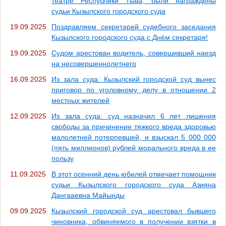
театре Республики Тыва, были награждены
судьи Кызылского городского суда
19.09.2025
Поздравляем секретарей судебного заседания
Кызылского городского суда с Днём секретаря!
19.09.2025
Судом арестован водитель, совершивший наезд
на несовершеннолетнего
16.09.2025
Из зала суда: Кызылский городской суд вынес
приговор по уголовному делу в отношении 2
местных жителей
12.09.2025
Из зала суда: суд назначил 6 лет лишения
свободы за причинение тяжкого вреда здоровью
малолетней потерпевшей, и взыскал 5 000 000
(пять миллионов) рублей морального вреда в ее
пользу
11.09.2025
В этот осенний день юбилей отмечает помощник
судьи Кызылского городского суда Азияна
Дангааевна Майынды
09.09.2025
Кызылский городской суд арестовал бывшего
чиновника, обвиняемого в получении взятки в