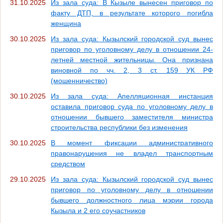
31.10.2025
Из зала суда: В Кызыле вынесен приговор по
факту ДТП, в результате которого погибла
женщина
30.10.2025
Из зала суда: Кызылский городской суд вынес
приговор по уголовному делу в отношении 24-
летней местной жительницы. Она признана
виновной по чч. 2, 3 ст. 159 УК РФ
(мошенничество)
30.10.2025
Из зала суда: Апелляционная инстанция
оставила приговор суда по уголовному делу в
отношении бывшего заместителя министра
строительства республики без изменения
30.10.2025
В момент фиксации административного
правонарушения не владел транспортным
средством
29.10.2025
Из зала суда: Кызылский городской суд вынес
приговор по уголовному делу в отношении
бывшего должностного лица мэрии города
Кызыла и 2 его соучастников