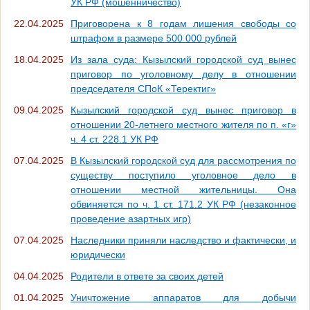
УК РФ (мошенничество)
22.04.2025
Приговорена к 8 годам лишения свободы со
штрафом в размере 500 000 рублей
18.04.2025
Из зала суда: Кызылский городской суд вынес
приговор по уголовному делу в отношении
председателя СПоК «Теректиг»
09.04.2025
Кызылский городской суд вынес приговор в
отношении 20-летнего местного жителя по п. «г»
ч. 4 ст. 228.1 УК РФ
07.04.2025
В Кызылский городской суд для рассмотрения по
существу поступило уголовное дело в
отношении местной жительницы. Она
обвиняется по ч. 1 ст. 171.2 УК РФ (незаконное
проведение азартных игр)
07.04.2025
Наследники приняли наследство и фактически, и
юридически
04.04.2025
Родители в ответе за своих детей
01.04.2025
Уничтожение аппаратов для добычи