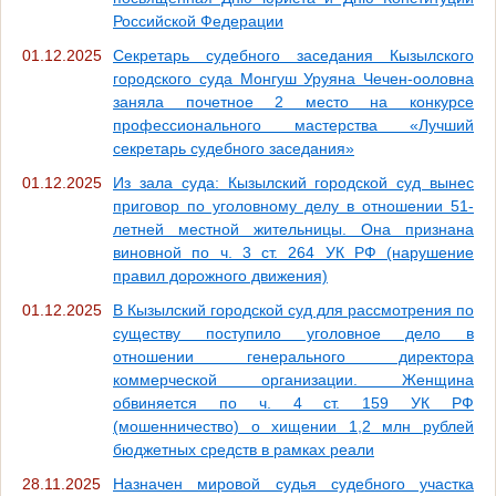
Российской Федерации
01.12.2025
Секретарь судебного заседания Кызылского
городского суда Монгуш Уруяна Чечен-ооловна
заняла почетное 2 место на конкурсе
профессионального мастерства «Лучший
секретарь судебного заседания»
01.12.2025
Из зала суда: Кызылский городской суд вынес
приговор по уголовному делу в отношении 51-
летней местной жительницы. Она признана
виновной по ч. 3 ст. 264 УК РФ (нарушение
правил дорожного движения)
01.12.2025
В Кызылский городской суд для рассмотрения по
существу поступило уголовное дело в
отношении генерального директора
коммерческой организации. Женщина
обвиняется по ч. 4 ст. 159 УК РФ
(мошенничество) о хищении 1,2 млн рублей
бюджетных средств в рамках реали
28.11.2025
Назначен мировой судья судебного участка