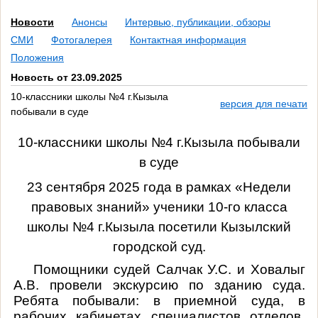
Новости
Анонсы
Интервью, публикации, обзоры
СМИ
Фотогалерея
Контактная информация
Положения
Новость от 23.09.2025
10-классники школы №4 г.Кызыла
версия для печати
побывали в суде
10-классники школы №4 г.Кызыла побывали
в суде
2
3 сентября
2025 года в рамках «Недели
правовых знаний»
ученики 10-го класса
школы №4 г.Кызыла посетили Кызылский
городской суд.
П
омощни
ки
судей
Салчак У.С. и Ховалыг
А.В.
прове
ли
экскурси
ю по зданию суда.
Ребята побывали: в приемной суда, в
рабочих кабинетах специалистов отделов,