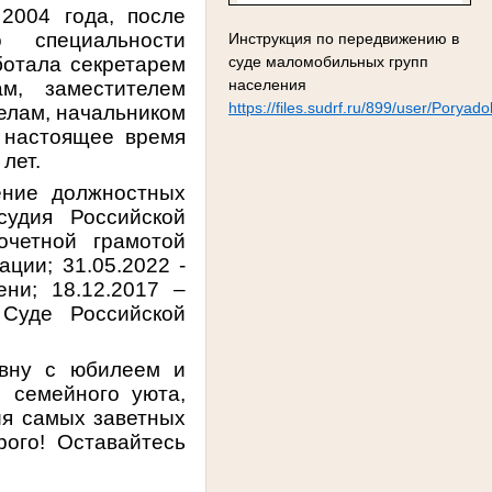
2004 года, после
о специальности
Инструкция по передвижению в
суде маломобильных групп
ботала секретарем
населения
лам,
заместителем
https://files.sudrf.ru/899/user/Pory
елам, начальником
в настоящее время
 лет.
ение должностных
судия Российской
очетной грамотой
ции; 31.05.2022 -
ени; 18.12.2017 –
Суде Российской
евну с юбилеем и
а,
семейного уюта,
ия самых заветных
рого!
Оставайтесь