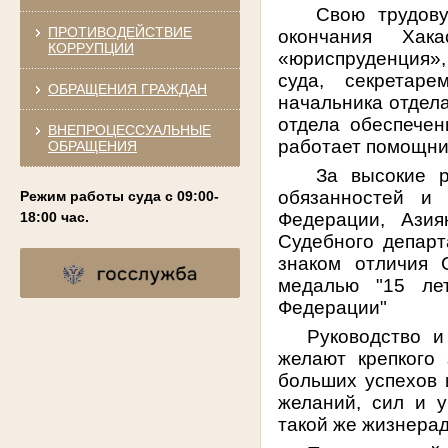
Свою трудову
ПРОТИВОДЕЙСТВИЕ
окончания
Хак
КОРРУПЦИИ
«юриспруденция»,
суда, секретар
ОБРАЩЕНИЯ ГРАЖДАН
начальника отдел
отдела обеспечен
ВНЕПРОЦЕССУАЛЬНЫЕ
работает помощник
ОБРАЩЕНИЯ
За высокие р
обязанностей и 
Режим работы суда с 09:00-
Федерации,
Азия
18:00 час.
Судебного департ
знаком отличия С
медалью "15 ле
Федерации"
Руководство и
желают
крепкого
больших успехов 
желаний,
сил и 
такой же жизнерад