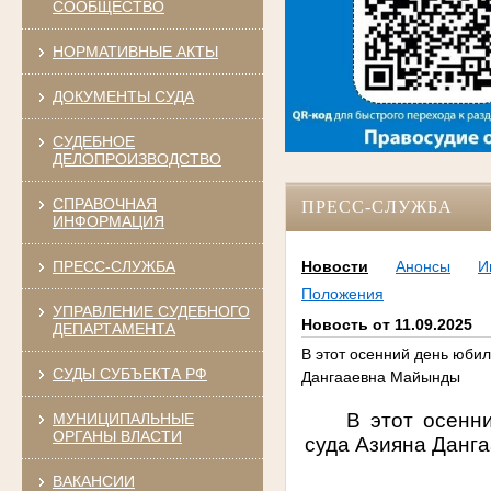
СООБЩЕСТВО
НОРМАТИВНЫЕ АКТЫ
ДОКУМЕНТЫ СУДА
СУДЕБНОЕ
ДЕЛОПРОИЗВОДСТВО
СПРАВОЧНАЯ
ПРЕСС-СЛУЖБА
ИНФОРМАЦИЯ
ПРЕСС-СЛУЖБА
Новости
Анонсы
И
Положения
УПРАВЛЕНИЕ СУДЕБНОГО
Новость от 11.09.2025
ДЕПАРТАМЕНТА
В этот осенний день юби
СУДЫ СУБЪЕКТА РФ
Дангааевна Майынды
В этот осенн
МУНИЦИПАЛЬНЫЕ
ОРГАНЫ ВЛАСТИ
суда Азияна Данг
ВАКАНСИИ