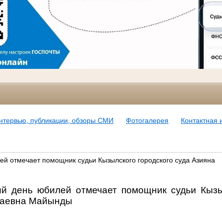
нтервью, публикации, обзоры СМИ
Фотогалерея
Контактная
лей отмечает помощник судьи Кызылского городского суда Азияна
ий день юбилей отмечает помощник судьи Кызы
ааевна Майынды