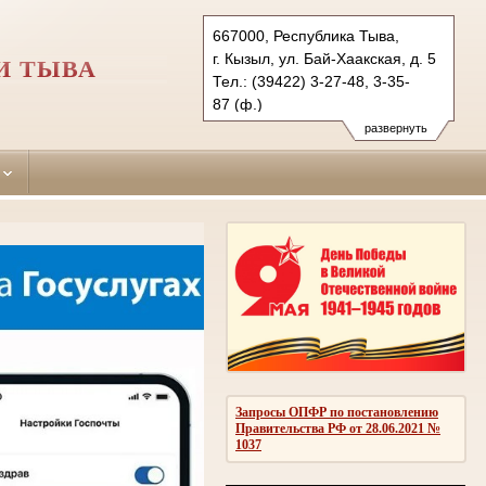
667000, Республика Тыва,
г. Кызыл, ул. Бай-Хаакская, д. 5
И ТЫВА
Тел.: (39422) 3-27-48, 3-35-
87 (ф.)
kizilskiy-g.tva@sudrf.ru
развернуть
показать на карте
Запросы ОПФР по постановлению
Правительства РФ от 28.06.2021 №
1037