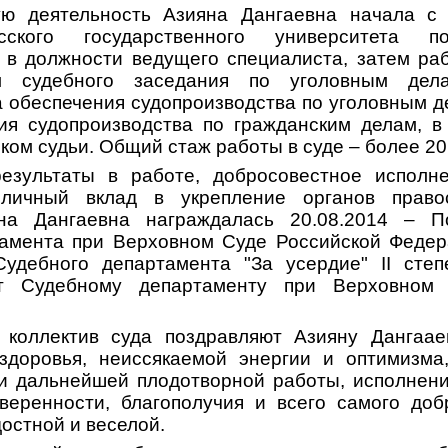
ю деятельность Азияна Дангаевна начала с 
асского государственного университета
п
 в должности ведущего специалиста, затем ра
ем судебного заседания по уголовным де
а обеспечения судопроизводства по уголовным д
ия судопроизводства по гражданским делам, 
ом судьи. Общий стаж работы в суде – более 20
езультаты в работе, добросовестное исполн
личный вклад в укрепление органов право
на Дангаевна награждалась
20.08.2014 – П
амента при Верховном Суде Российской Федера
удебного департамента "За усердие" II степ
т Судебному департаменту при Верховном 
 коллектив суда поздравляют Азияну Дангаа
 здоровья, неиссякаемой энергии и
оптимизм
и дальнейшей плодотворной работы, исполнен
уверенности,
благополучия и всего самого доб
остной и веселой.