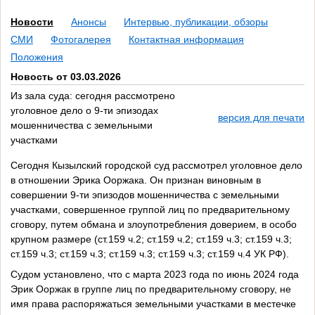
Новости
Анонсы
Интервью, публикации, обзоры
СМИ
Фотогалерея
Контактная информация
Положения
Новость от 03.03.2026
Из зала суда: сегодня рассмотрено
уголовное дело о 9-ти эпизодах
версия для печати
мошенничества с земельными
участками
Сегодня Кызылский городской суд рассмотрел уголовное дело
в отношении Эрика Ооржака. Он признан виновным в
совершении 9-ти эпизодов мошенничества с земельными
участками, совершенное группой лиц по предварительному
сговору, путем обмана и злоупотребления доверием, в особо
крупном размере (ст.159 ч.2; ст.159 ч.2; ст.159 ч.3; ст.159 ч.3;
ст.159 ч.3; ст.159 ч.3; ст.159 ч.3; ст.159 ч.3; ст.159 ч.4 УК РФ).
Судом установлено, что с марта 2023 года по июнь 2024 года
Эрик Ооржак в группе лиц по предварительному сговору, не
имя права распоряжаться земельными участками в местечке