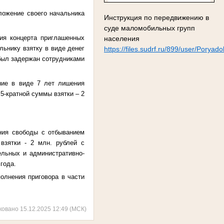
ложение своего начальника
Инструкция по передвижению в
суде маломобильных групп
ия концерта приглашенных
населения
ьнику взятку в виде денег
https://files.sudrf.ru/899/user/Pory
 был задержан сотрудниками
ние в виде 7 лет лишения
5-кратной суммы взятки – 2
ния свободы с отбыванием
взятки - 2 млн. рублей с
ельных и административно-
года.
олнения приговора в части
ковано 15.12.2025 12:49 (МСК)