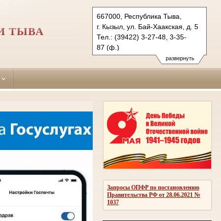
667000, Республика Тыва,
г. Кызыл, ул. Бай-Хаакская, д. 5
И ТЫВА
Тел.: (39422) 3-27-48, 3-35-
87 (ф.)
kizilskiy-g.tva@sudrf.ru
развернуть
показать на карте
Запросы ОПФР по постановлению
Правительства РФ от 28.06.2021 №
1037