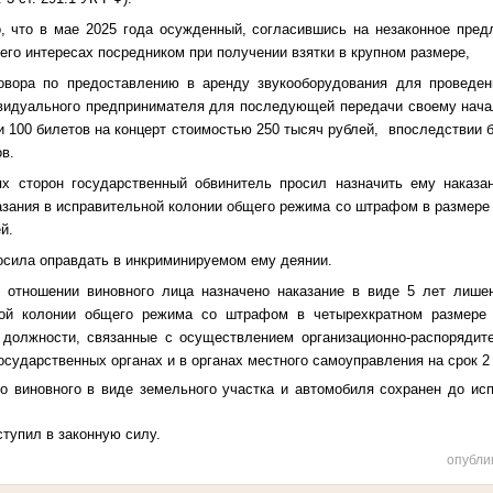
, что в мае 2025 года осужденный, согласившись на незаконное пред
 его интересах посредником при получении взятки в крупном размере,
овора по предоставлению в аренду звукооборудования для проведен
ивидуального предпринимателя для последующей передачи своему начал
и 100 билетов на концерт стоимостью 250 тысяч рублей, впоследствии
в.
х сторон государственный обвинитель просил назначить ему наказа
зания в исправительной колонии общего режима со штрафом в размере 
й.
осила оправдать в инкриминируемом ему деянии.
 отношении виновного лица назначено наказание в виде 5 лет лише
ной колонии общего режима со штрафом в четырехкратном размере 
должности, связанные с осуществлением организационно-распорядит
осударственных органах и в органах местного самоуправления на срок 2 
о виновного в виде земельного участка и автомобиля сохранен до исп
ступил в законную силу.
опубли