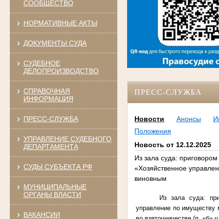
СООБЩЕСТВО
НОРМАТИВНЫЕ АКТЫ
ДОКУМЕНТЫ СУДА
СУДЕБНОЕ
ДЕЛОПРОИЗВОДСТВО
СПРАВОЧНАЯ
ПРЕСС-СЛУЖБА
ИНФОРМАЦИЯ
ПРЕСС-СЛУЖБА
Новости
Анонсы
И
Положения
УПРАВЛЕНИЕ СУДЕБНОГО
Новость от 12.12.2025
ДЕПАРТАМЕНТА
Из зала суда: приговором
СУДЫ СУБЪЕКТА РФ
«Хозяйственное управлен
виновным
МУНИЦИПАЛЬНЫЕ
ОРГАНЫ ВЛАСТИ
Из зала суда: пр
управление по имуществу 
ВАКАНСИИ
во взяточничестве
(п. «б» ч