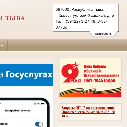
667000, Республика Тыва,
г. Кызыл, ул. Бай-Хаакская, д. 5
И ТЫВА
Тел.: (39422) 3-27-48, 3-35-
87 (ф.)
kizilskiy-g.tva@sudrf.ru
развернуть
показать на карте
Запросы ОПФР по постановлению
Правительства РФ от 28.06.2021 №
1037