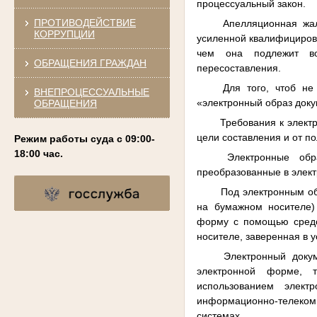
процессуальный закон.
ПРОТИВОДЕЙСТВИЕ
Апелляционная жал
КОРРУПЦИИ
усиленной квалифицирова
чем она подлежит в
ОБРАЩЕНИЯ ГРАЖДАН
пересоставления.
Для того, чтоб не
ВНЕПРОЦЕССУАЛЬНЫЕ
«электронный образ доку
ОБРАЩЕНИЯ
Требования к элект
цели составления и от п
Режим работы суда с 09:00-
18:00 час.
Электронные об
преобразованные в элект
Под электронным об
на бумажном носителе)
форму с помощью средст
носителе, заверенная в 
Электронный доку
электронной форме, 
использованием элек
информационно-телек
системах.