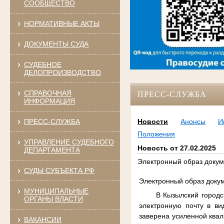
СООБЩЕСТВО
НОРМАТИВНЫЕ АКТЫ
ДОКУМЕНТЫ СУДА
СУДЕБНОЕ
ДЕЛОПРОИЗВОДСТВО
СПРАВОЧНАЯ
ПРЕСС-СЛУЖБА
ИНФОРМАЦИЯ
ПРЕСС-СЛУЖБА
Новости
Анонсы
И
Положения
УПРАВЛЕНИЕ СУДЕБНОГО
Новость от 27.02.2025
ДЕПАРТАМЕНТА
Электронный образ докум
СУДЫ СУБЪЕКТА РФ
Электронный образ докум
МУНИЦИПАЛЬНЫЕ
В Кызылский городс
ОРГАНЫ ВЛАСТИ
электронную почту в ви
заверена усиленной квал
ВАКАНСИИ