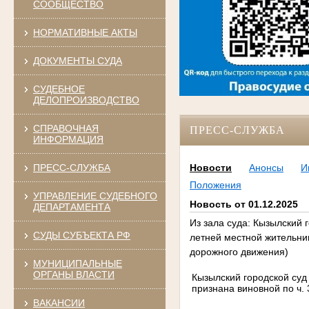
СООБЩЕСТВО
НОРМАТИВНЫЕ АКТЫ
ДОКУМЕНТЫ СУДА
СУДЕБНОЕ
ДЕЛОПРОИЗВОДСТВО
СПРАВОЧНАЯ
ПРЕСС-СЛУЖБА
ИНФОРМАЦИЯ
ПРЕСС-СЛУЖБА
Новости
Анонсы
И
Положения
УПРАВЛЕНИЕ СУДЕБНОГО
Новость от 01.12.2025
ДЕПАРТАМЕНТА
Из зала суда: Кызылский 
СУДЫ СУБЪЕКТА РФ
летней местной жительниц
дорожного движения)
МУНИЦИПАЛЬНЫЕ
ОРГАНЫ ВЛАСТИ
Кызылский городской суд
признана виновной по ч.
ВАКАНСИИ