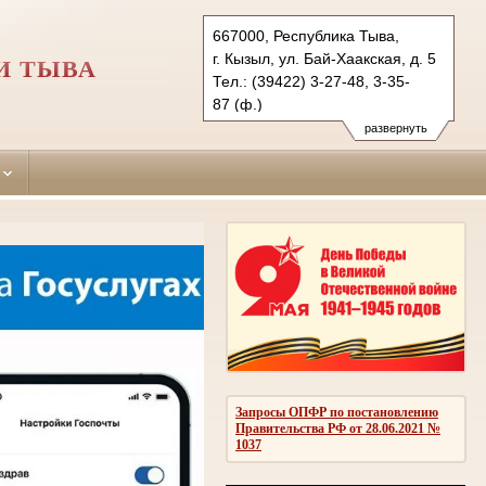
667000, Республика Тыва,
г. Кызыл, ул. Бай-Хаакская, д. 5
И ТЫВА
Тел.: (39422) 3-27-48, 3-35-
87 (ф.)
kizilskiy-g.tva@sudrf.ru
развернуть
показать на карте
Запросы ОПФР по постановлению
Правительства РФ от 28.06.2021 №
1037