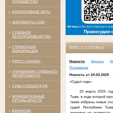
СООБЩЕСТВО
НОРМАТИВНЫЕ АКТЫ
ДОКУМЕНТЫ СУДА
СУДЕБНОЕ
ДЕЛОПРОИЗВОДСТВО
СПРАВОЧНАЯ
ПРЕСС-СЛУЖБА
ИНФОРМАЦИЯ
ПРЕСС-СЛУЖБА
Новости
Анонсы
И
Положения
УПРАВЛЕНИЕ СУДЕБНОГО
Новость от 24.03.2025
ДЕПАРТАМЕНТА
«Судья года»
СУДЫ СУБЪЕКТА РФ
20 марта 2025 год
МУНИЦИПАЛЬНЫЕ
Тыва, в ходе которой пр
ОРГАНЫ ВЛАСТИ
также избраны новые со
судей Республики Тыв
ВАКАНСИИ
экзамена на должность 