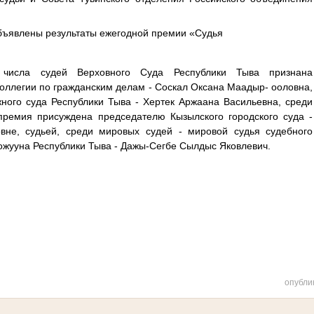
бъявлены результаты ежегодной премии «Судья
 числа судей Верховного Суда Республики Тыва признана
оллегии по гражданским делам - Соскал Оксана Маадыр- ооловна,
жного суда Республики Тыва - Хертек Аржаана Васильевна, среди
премия присуждена председателю Кызылского городского суда -
вне, судьей, среди мировых судей - мировой судья судебного
ожууна Республики Тыва - Дажы-Сегбе Сылдыс Яковлевич.
опубли