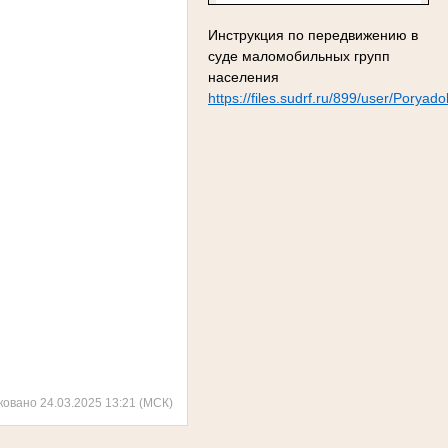
Инструкция по передвижению в
суде маломобильных групп
населения
https://files.sudrf.ru/899/user/Pory
ковано 24.03.2025 13:21 (МСК)