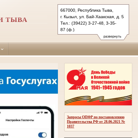
667000, Республика Тыва,
г. Кызыл, ул. Бай-Хаакская, д. 5
И ТЫВА
Тел.: (39422) 3-27-48, 3-35-
87 (ф.)
kizilskiy-g.tva@sudrf.ru
развернуть
показать на карте
Запросы ОПФР по постановлению
Правительства РФ от 28.06.2021 №
1037